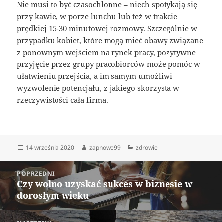
Nie musi to być czasochłonne – niech spotykają się
przy kawie, w porze lunchu lub też w trakcie
prędkiej 15-30 minutowej rozmowy. Szczególnie w
przypadku kobiet, które mogą mieć obawy związane
z ponownym wejściem na rynek pracy, pozytywne
przyjęcie przez grupy pracobiorców może pomóc w
ułatwieniu przejścia, a im samym umożliwi
wyzwolenie potencjału, z jakiego skorzysta w
rzeczywistości cała firma.
Data
Autor
Kategorie
14 września 2020
zapnowe99
zdrowie
publikacji
Nawigacja
POPRZEDNI
wpisu
Czy wolno uzyskać sukces w biznesie w
Poprzedni
dorosłym wieku
wpis: