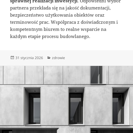
sprawnej realizacji inwestycji
. Odpowiedni wybór
partnera przekłada się na jakość dokumentacji,
bezpieczeństwo użytkowania obiektów oraz
terminowość prac. Współpraca z doświadczonym i
kompetentnym biurem to realne wsparcie na
każdym etapie procesu budowlanego.
Data
Kategorie
31 stycznia 2026
zdrowie
publikacji