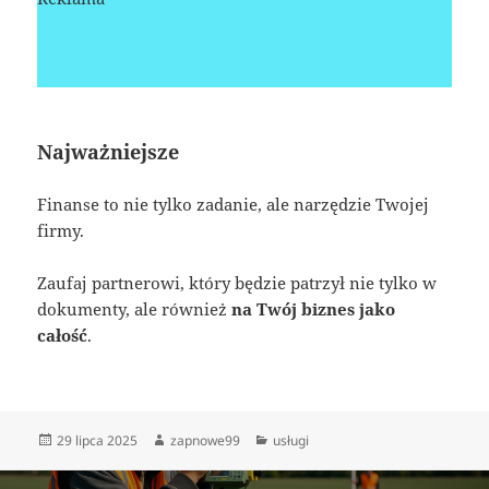
Najważniejsze
Finanse to nie tylko zadanie, ale narzędzie Twojej
firmy.
Zaufaj partnerowi, który będzie patrzył nie tylko w
dokumenty, ale również
na Twój biznes jako
całość
.
Data
Autor
Kategorie
29 lipca 2025
zapnowe99
usługi
publikacji
Nawigacja